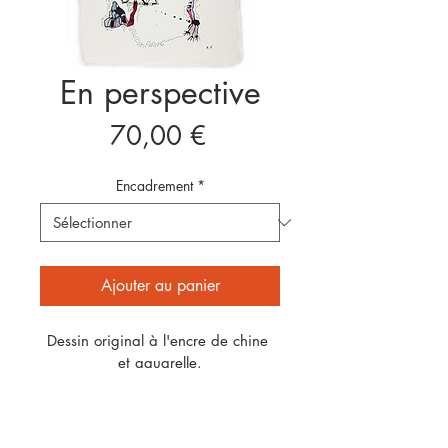
En perspective
Prix
70,00 €
Encadrement
*
Ajouter au panier
Dessin original à l'encre de chine 
et aquarelle.
Format : 11 cm x 15 cm
Non encadré