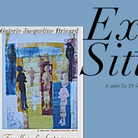
Ex
Boutique
Dessins
Gravures
Hybrides
Expo
Galerie Jacqueline Bricard
Sit
A partir Du 29
S