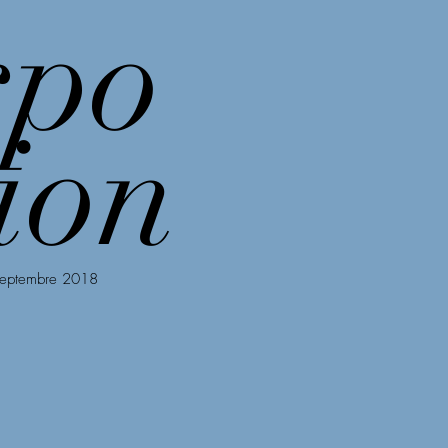
po
sitions
More
ion
eptembre 2018